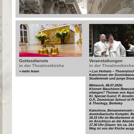
Gottesdienste
Veranstaltungen
in der Theatinerkirche
in der Theatinerkirche
> mehr lesen
> Lux Veritatis – Thomistisc
Katechesen der Dominikaner
Studierende und junge Erw
Mittwoch, 08.07.2026:
Können Maschinen Bewusst
erlangen? Thomas von Aqui
KI. Special Guest: P. Ansel
O.P., Dominican School of 
& Theology, Berkeley
Katechese, Beisammensein
dominikanische Komplet. B
18.15 Uhr im Musikzimmer d
im Anschluss an die Aben
17.30 Uhr (Dauer: bis ca. 19.
Weg ist von der Kirche ausge