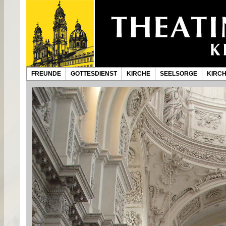
FREUNDE
GOTTESDIENST
KIRCHE
SEELSORGE
KIRC