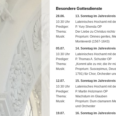
Besondere Gottesdienste
28.06.
13. Sonntag im Jahreskreis
10.30 Uhr
Lateinisches Hochamt mit de
Prediger:
P. Yury Shenda OP
Thema:
Der Liebe zu Christus nichts
Musik:
Proprium: Omnes gentes, Mes
Monteverdi (1567-1643)
05.07.
14. Sonntag im Jahreskreis
10.30 Uhr
Lateinisches Hochamt mit de
Prediger:
P. Thomas A. Schuster OP
Thema:
„Kommt alle zu mir, die ihr m
Musik:
Proprium: Suscepimus, Deus
1791) für Chor, Orchester un
12.07.
15. Sonntag im Jahreskreis
10.30 Uhr
Lateinisches Hochamt mit de
Prediger:
P. Martin Holzmann OP
Thema:
Wachstum im Glauben
Musik:
Proprium: Dum clamarem Mess
und Orchester
19.07.
16. Sonntag im Jahreskreis