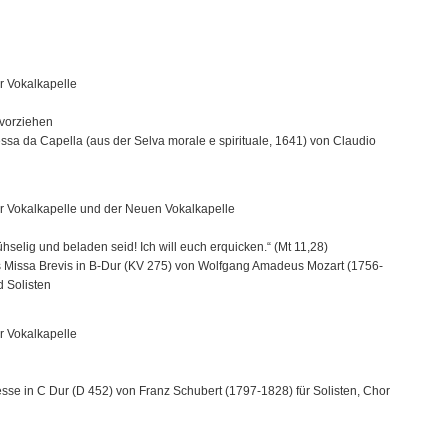
r Vokalkapelle
 vorziehen
sa da Capella (aus der Selva morale e spirituale, 1641) von Claudio
r Vokalkapelle und der Neuen Vokalkapelle
ühselig und beladen seid! Ich will euch erquicken.“ (Mt 11,28)
 Missa Brevis in B-Dur (KV 275) von Wolfgang Amadeus Mozart (1756-
d Solisten
r Vokalkapelle
e in C Dur (D 452) von Franz Schubert (1797-1828) für Solisten, Chor