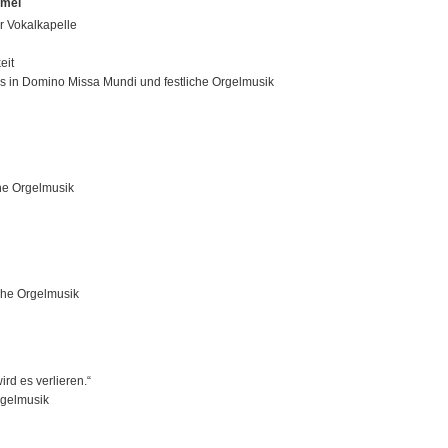
mmel
r Vokalkapelle
eit
in Domino Missa Mundi und festliche Orgelmusik
che Orgelmusik
iche Orgelmusik
ird es verlieren.“
rgelmusik