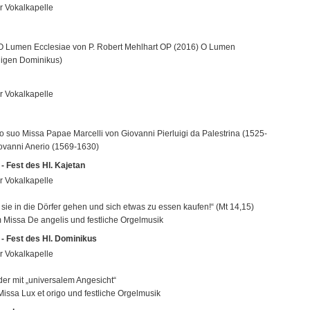
r Vokalkapelle
O Lumen Ecclesiae von P. Robert Mehlhart OP (2016) O Lumen
ligen Dominikus)
r Vokalkapelle
o suo Missa Papae Marcelli von Giovanni Pierluigi da Palestrina (1525-
ovanni Anerio (1569-1630)
- Fest des Hl. Kajetan
r Vokalkapelle
 sie in die Dörfer gehen und sich etwas zu essen kaufen!“ (Mt 14,15)
m Missa De angelis und festliche Orgelmusik
 - Fest des Hl. Dominikus
r Vokalkapelle
er mit „universalem Angesicht“
issa Lux et origo und festliche Orgelmusik