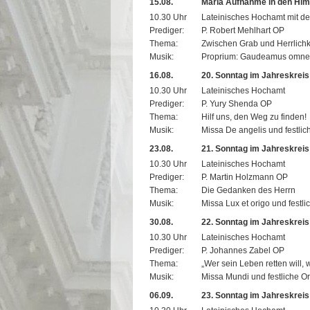
15.08.
Mariä Aufnahme in den Hi
10.30 Uhr
Lateinisches Hochamt mit de
Prediger:
P. Robert Mehlhart OP
Thema:
Zwischen Grab und Herrlichk
Musik:
Proprium: Gaudeamus omnes 
16.08.
20. Sonntag im Jahreskreis
10.30 Uhr
Lateinisches Hochamt
Prediger:
P. Yury Shenda OP
Thema:
Hilf uns, den Weg zu finden!
Musik:
Missa De angelis und festli
23.08.
21. Sonntag im Jahreskreis
10.30 Uhr
Lateinisches Hochamt
Prediger:
P. Martin Holzmann OP
Thema:
Die Gedanken des Herrn
Musik:
Missa Lux et origo und festl
30.08.
22. Sonntag im Jahreskreis
10.30 Uhr
Lateinisches Hochamt
Prediger:
P. Johannes Zabel OP
Thema:
„Wer sein Leben retten will, w
Musik:
Missa Mundi und festliche O
06.09.
23. Sonntag im Jahreskreis