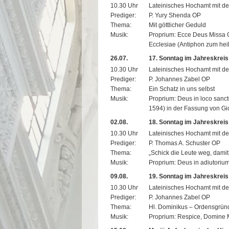
10.30 Uhr
Lateinisches Hochamt mit de
Prediger:
P. Yury Shenda OP
Thema:
Mit göttlicher Geduld
Musik:
Proprium: Ecce Deus Missa 
Ecclesiae (Antiphon zum hei
26.07.
17. Sonntag im Jahreskreis
10.30 Uhr
Lateinisches Hochamt mit de
Prediger:
P. Johannes Zabel OP
Thema:
Ein Schatz in uns selbst
Musik:
Proprium: Deus in loco sanct
1594) in der Fassung von Gi
02.08.
18. Sonntag im Jahreskreis 
10.30 Uhr
Lateinisches Hochamt mit de
Prediger:
P. Thomas A. Schuster OP
Thema:
„Schick die Leute weg, damit
Musik:
Proprium: Deus in adiutoriu
09.08.
19. Sonntag im Jahreskreis
10.30 Uhr
Lateinisches Hochamt mit de
Prediger:
P. Johannes Zabel OP
Thema:
Hl. Dominikus – Ordensgründ
Musik:
Proprium: Respice, Domine M