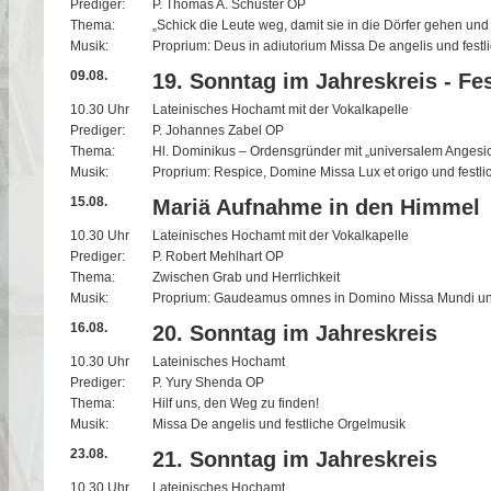
Prediger:
P. Thomas A. Schuster OP
Thema:
„Schick die Leute weg, damit sie in die Dörfer gehen und
Musik:
Proprium: Deus in adiutorium Missa De angelis und festl
09.08.
19. Sonntag im Jahreskreis - Fe
10.30 Uhr
Lateinisches Hochamt mit der Vokalkapelle
Prediger:
P. Johannes Zabel OP
Thema:
Hl. Dominikus – Ordensgründer mit „universalem Angesic
Musik:
Proprium: Respice, Domine Missa Lux et origo und festl
15.08.
Mariä Aufnahme in den Himmel
10.30 Uhr
Lateinisches Hochamt mit der Vokalkapelle
Prediger:
P. Robert Mehlhart OP
Thema:
Zwischen Grab und Herrlichkeit
Musik:
Proprium: Gaudeamus omnes in Domino Missa Mundi und
16.08.
20. Sonntag im Jahreskreis
10.30 Uhr
Lateinisches Hochamt
Prediger:
P. Yury Shenda OP
Thema:
Hilf uns, den Weg zu finden!
Musik:
Missa De angelis und festliche Orgelmusik
23.08.
21. Sonntag im Jahreskreis
10.30 Uhr
Lateinisches Hochamt