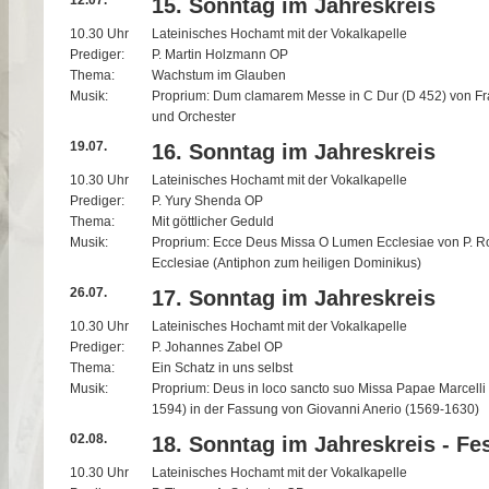
12.07.
15. Sonntag im Jahreskreis
10.30 Uhr
Lateinisches Hochamt mit der Vokalkapelle
Prediger:
P. Martin Holzmann OP
Thema:
Wachstum im Glauben
Musik:
Proprium: Dum clamarem Messe in C Dur (D 452) von Fra
und Orchester
19.07.
16. Sonntag im Jahreskreis
10.30 Uhr
Lateinisches Hochamt mit der Vokalkapelle
Prediger:
P. Yury Shenda OP
Thema:
Mit göttlicher Geduld
Musik:
Proprium: Ecce Deus Missa O Lumen Ecclesiae von P. R
Ecclesiae (Antiphon zum heiligen Dominikus)
26.07.
17. Sonntag im Jahreskreis
10.30 Uhr
Lateinisches Hochamt mit der Vokalkapelle
Prediger:
P. Johannes Zabel OP
Thema:
Ein Schatz in uns selbst
Musik:
Proprium: Deus in loco sancto suo Missa Papae Marcelli 
1594) in der Fassung von Giovanni Anerio (1569-1630)
02.08.
18. Sonntag im Jahreskreis - Fes
10.30 Uhr
Lateinisches Hochamt mit der Vokalkapelle